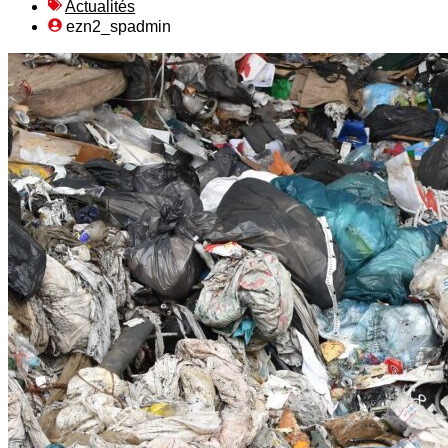
Actualités
ezn2_spadmin