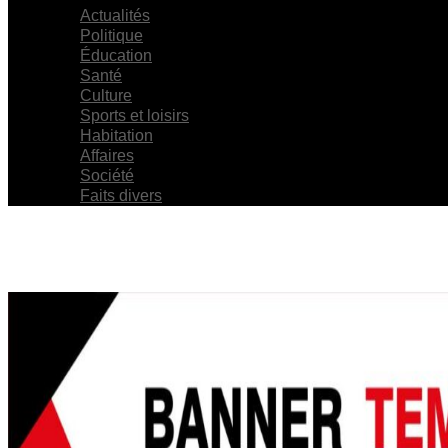
Actualités
Politique
Éducation
Santé
Culture
Sports et loisirs
Habitation
Affaires
Société
Faits divers