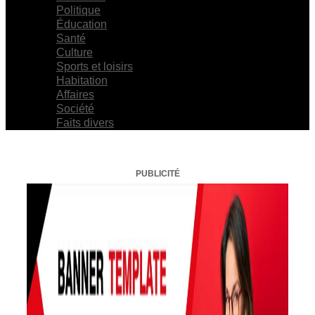
Politique
Éducation
Santé
Culture
Sports et loisirs
Habitation
Affaires
Société
Faits divers
PUBLICITÉ