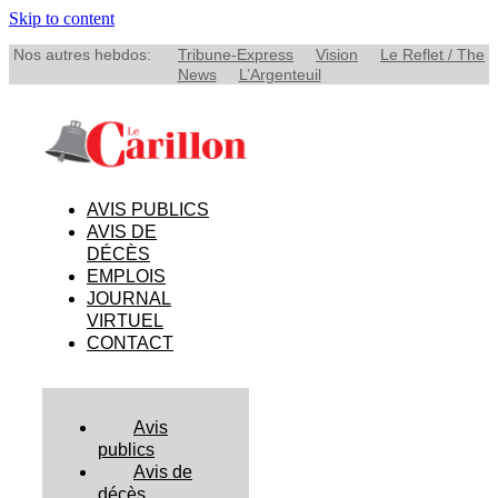
Skip to content
Nos autres hebdos:
Tribune-Express
Vision
Le Reflet / The
News
L’Argenteuil
AVIS PUBLICS
AVIS DE
DÉCÈS
EMPLOIS
JOURNAL
VIRTUEL
CONTACT
Avis
publics
Avis de
décès