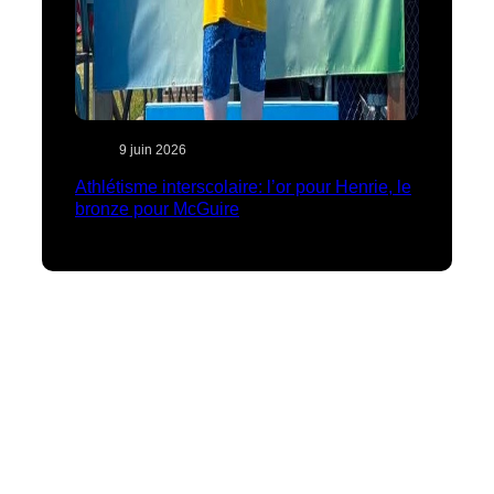
9 juin 2026
Athlétisme interscolaire: l’or pour Henrie, le
bronze pour McGuire