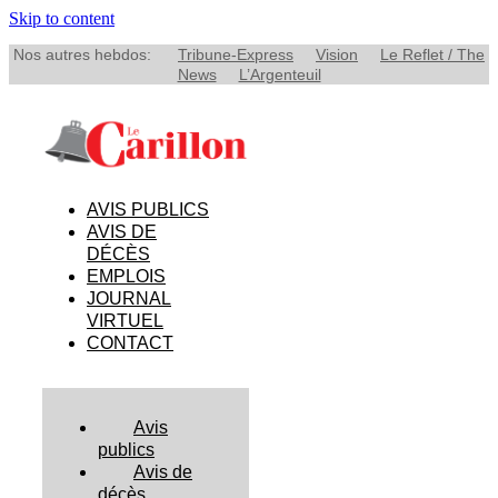
Skip to content
Nos autres hebdos:
Tribune-Express
Vision
Le Reflet / The
News
L’Argenteuil
AVIS PUBLICS
AVIS DE
DÉCÈS
EMPLOIS
JOURNAL
VIRTUEL
CONTACT
Avis
publics
Avis de
décès