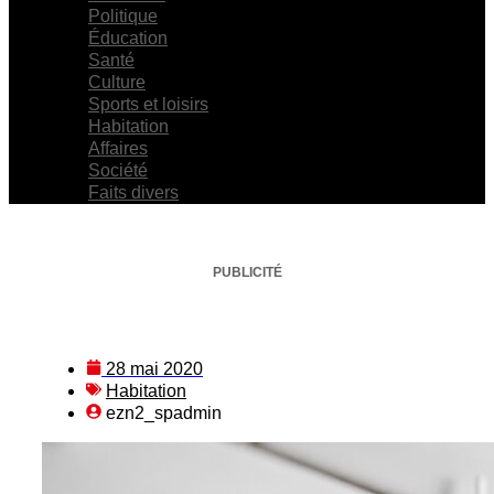
Politique
Éducation
Santé
Culture
Sports et loisirs
Habitation
Affaires
Société
Faits divers
PUBLICITÉ
28 mai 2020
Habitation
ezn2_spadmin