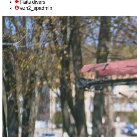
Faits divers
ezn2_spadmin