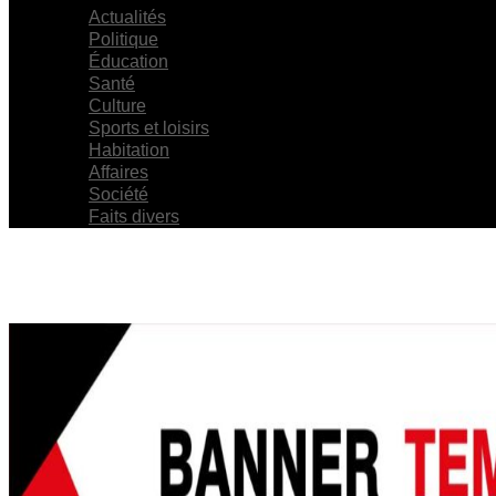
Actualités
Politique
Éducation
Santé
Culture
Sports et loisirs
Habitation
Affaires
Société
Faits divers