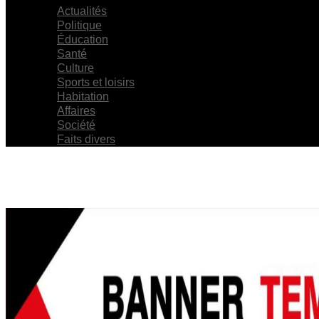
Actualités
Politique
Éducation
Santé
Culture
Sports et loisirs
Habitation
Affaires
Société
Faits divers