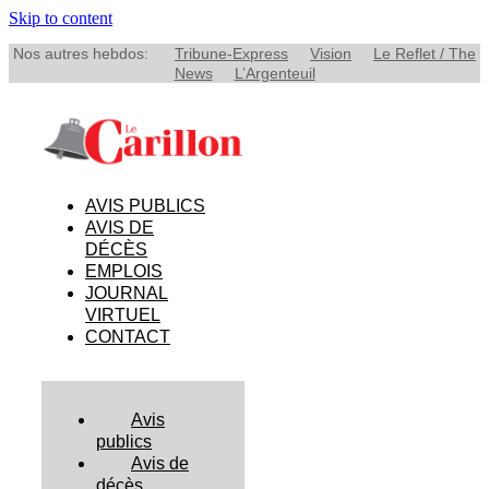
Skip to content
Nos autres hebdos:
Tribune-Express
Vision
Le Reflet / The
News
L’Argenteuil
AVIS PUBLICS
AVIS DE
DÉCÈS
EMPLOIS
JOURNAL
VIRTUEL
CONTACT
Avis
publics
Avis de
décès