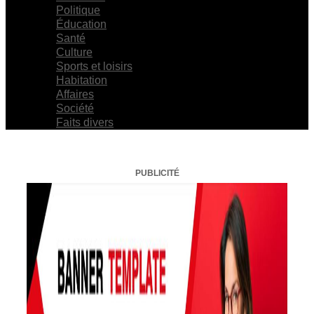
Politique
Éducation
Santé
Culture
Sports et loisirs
Habitation
Affaires
Société
Faits divers
PUBLICITÉ