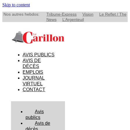
Skip to content
Nos autres hebdos:
Tribune-Express
Vision
Le Reflet / The
News
L’Argenteuil
AVIS PUBLICS
AVIS DE
DÉCÈS
EMPLOIS
JOURNAL
VIRTUEL
CONTACT
Avis
publics
Avis de
décès