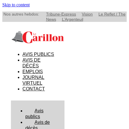
Skip to content
Nos autres hebdos:
Tribune-Express
Vision
Le Reflet / The
News
L’Argenteuil
AVIS PUBLICS
AVIS DE
DÉCÈS
EMPLOIS
JOURNAL
VIRTUEL
CONTACT
Avis
publics
Avis de
décès