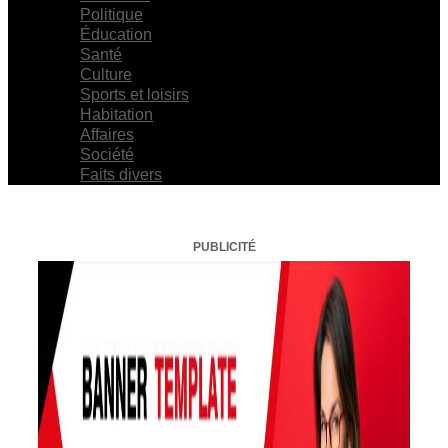
Politique
Éducation
Santé
Culture
Sports et loisirs
Habitation
Affaires
Société
Faits divers
PUBLICITÉ