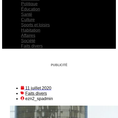
Politique
Éducation
Santé
Culture
Sports et loisirs
Habitation
Affaires
Société
Faits divers
PUBLICITÉ
11 juillet 2020
Faits divers
ezn2_spadmin