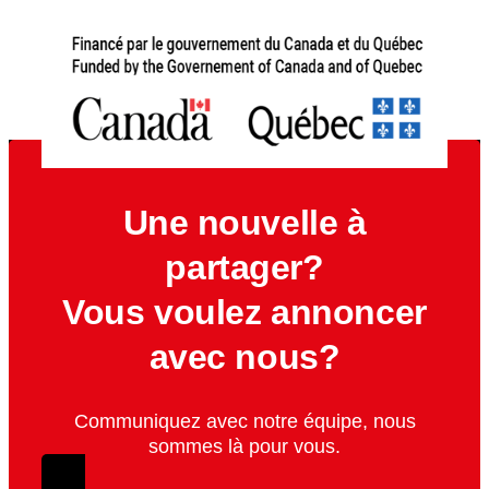
Une nouvelle à
partager?
Vous voulez annoncer
avec nous?
Communiquez avec notre équipe, nous
sommes là pour vous.