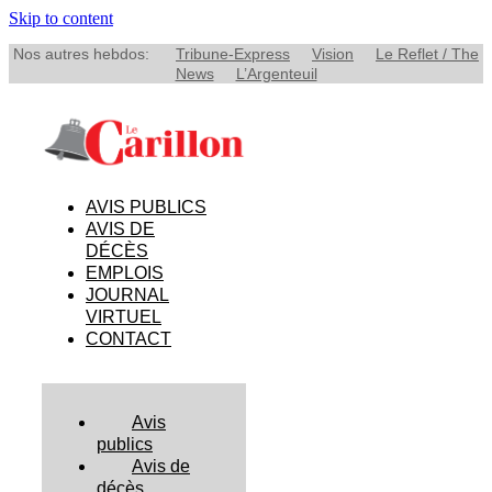
Skip to content
Nos autres hebdos:
Tribune-Express
Vision
Le Reflet / The
News
L’Argenteuil
AVIS PUBLICS
AVIS DE
DÉCÈS
EMPLOIS
JOURNAL
VIRTUEL
CONTACT
Avis
publics
Avis de
décès