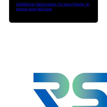
Athlétisme interscolaire: l’or pour Henrie, le
bronze pour McGuire