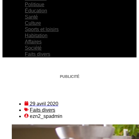
Politique
Éducation
Santé
Culture
Sports et loisirs
Habitation
Affaires
Société
Faits divers
PUBLICITÉ
29 avril 2020
Faits divers
ezn2_spadmin