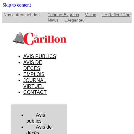
Skip to content
Nos autres hebdos:
Tribune-Express
Vision
Le Reflet / The
News
L’Argenteuil
AVIS PUBLICS
AVIS DE
DÉCÈS
EMPLOIS
JOURNAL
VIRTUEL
CONTACT
Avis
publics
Avis de
décès