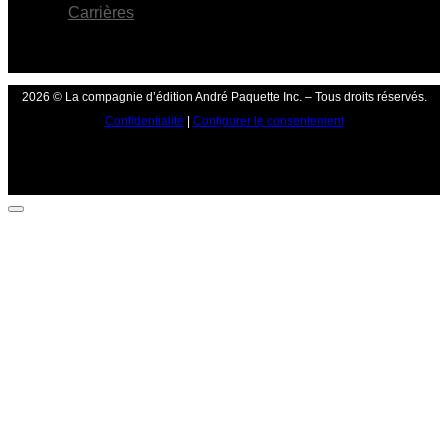
Carrières
2026 © La compagnie d’édition André Paquette Inc. – Tous droits réservés.
Confidentialité
|
Configurer le consentement