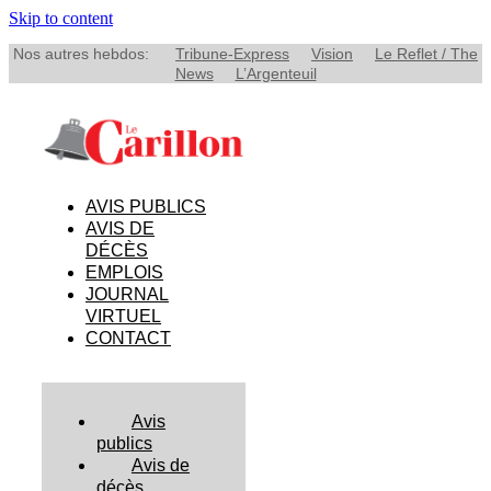
Skip to content
Nos autres hebdos:
Tribune-Express
Vision
Le Reflet / The
News
L’Argenteuil
AVIS PUBLICS
AVIS DE
DÉCÈS
EMPLOIS
JOURNAL
VIRTUEL
CONTACT
Avis
publics
Avis de
décès