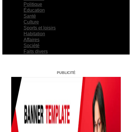
Politique
Éducation
Santé
Culture
Sports et loisirs
Habitation
Affaires
Société
Faits divers
PUBLICITÉ