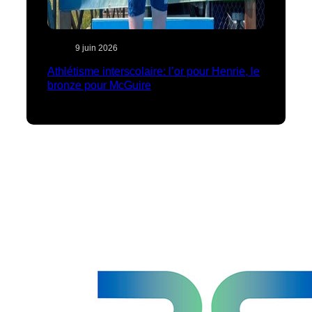
9 juin 2026
Athlétisme interscolaire: l’or pour Henrie, le
bronze pour McGuire