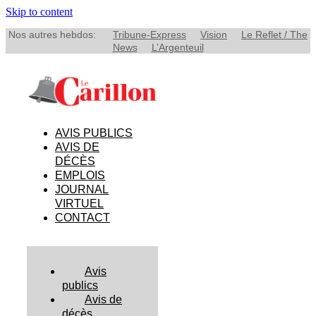
Skip to content
Nos autres hebdos:
Tribune-Express
Vision
Le Reflet / The
News
L’Argenteuil
AVIS PUBLICS
AVIS DE
DÉCÈS
EMPLOIS
JOURNAL
VIRTUEL
CONTACT
Avis
publics
Avis de
décès