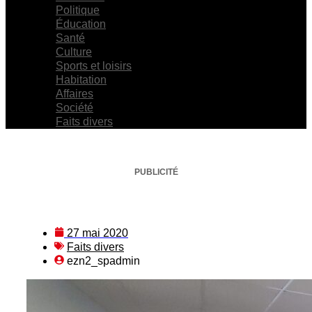
Politique
Éducation
Santé
Culture
Sports et loisirs
Habitation
Affaires
Société
Faits divers
PUBLICITÉ
27 mai 2020
Faits divers
ezn2_spadmin