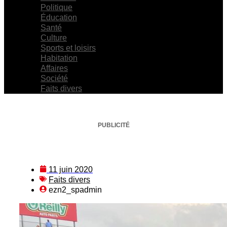
Politique
Éducation
Santé
Culture
Sports et loisirs
Habitation
Affaires
Société
Faits divers
PUBLICITÉ
11 juin 2020
Faits divers
ezn2_spadmin