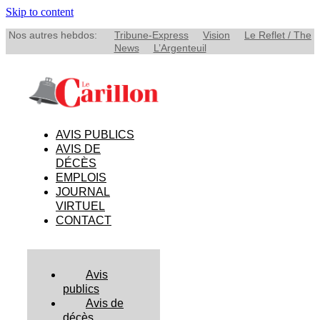
Skip to content
Nos autres hebdos:
Tribune-Express
Vision
Le Reflet / The
News
L’Argenteuil
AVIS PUBLICS
AVIS DE
DÉCÈS
EMPLOIS
JOURNAL
VIRTUEL
CONTACT
Avis
publics
Avis de
décès