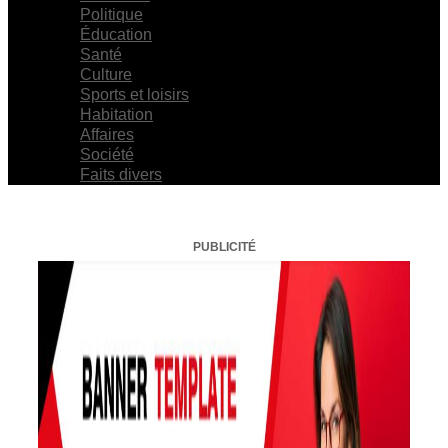
Politique
Éducation
Santé
Culture
Sports et loisirs
Habitation
Affaires
Société
Faits divers
PUBLICITÉ