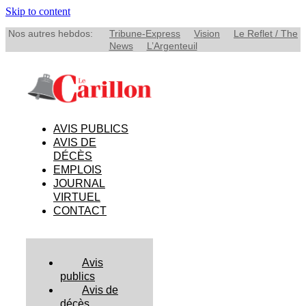
Skip to content
Nos autres hebdos:
Tribune-Express
Vision
Le Reflet / The
News
L’Argenteuil
AVIS PUBLICS
AVIS DE
DÉCÈS
EMPLOIS
JOURNAL
VIRTUEL
CONTACT
Avis
publics
Avis de
décès