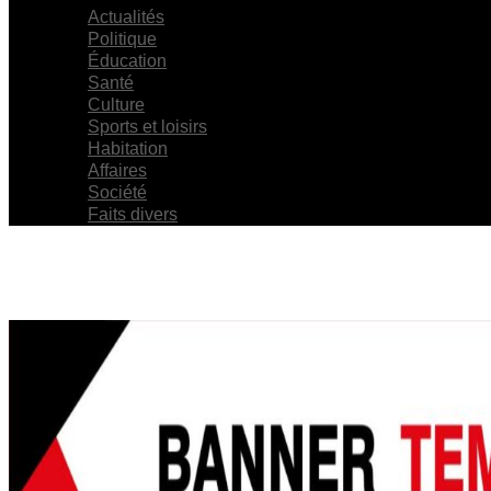
Actualités
Politique
Éducation
Santé
Culture
Sports et loisirs
Habitation
Affaires
Société
Faits divers