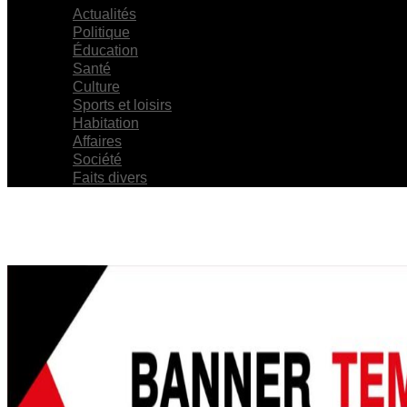
Actualités
Politique
Éducation
Santé
Culture
Sports et loisirs
Habitation
Affaires
Société
Faits divers