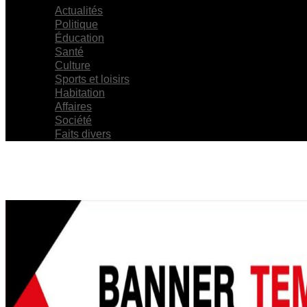
Actualités
Politique
Éducation
Santé
Culture
Sports et loisirs
Habitation
Affaires
Société
Faits divers