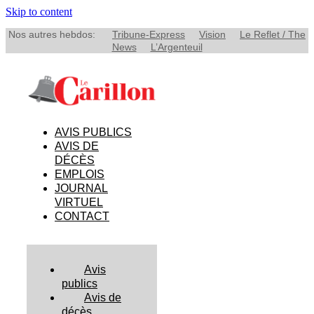
Skip to content
Nos autres hebdos:
Tribune-Express
Vision
Le Reflet / The
News
L’Argenteuil
AVIS PUBLICS
AVIS DE
DÉCÈS
EMPLOIS
JOURNAL
VIRTUEL
CONTACT
Avis
publics
Avis de
décès