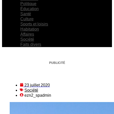
Politique
Éducation
Santé
Culture
Sports et loisirs
Habitation
Affaires
Société
Faits divers
PUBLICITÉ
23 juillet 2020
Société
ezn2_spadmin