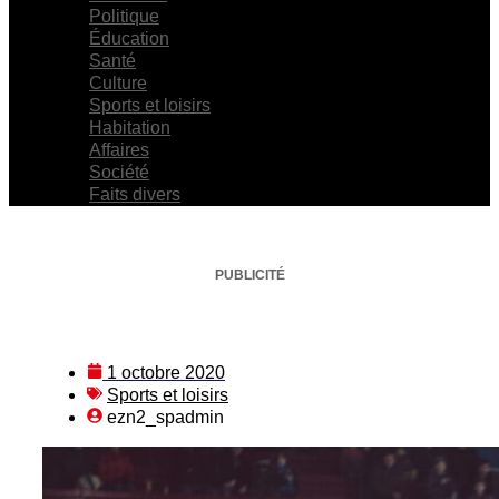
Politique
Éducation
Santé
Culture
Sports et loisirs
Habitation
Affaires
Société
Faits divers
PUBLICITÉ
1 octobre 2020
Sports et loisirs
ezn2_spadmin