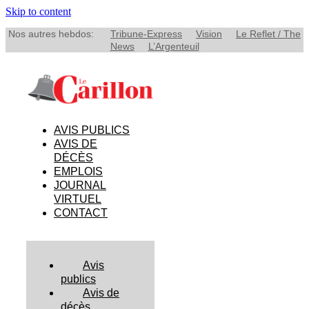
Skip to content
Nos autres hebdos:
Tribune-Express
Vision
Le Reflet / The
News
L’Argenteuil
AVIS PUBLICS
AVIS DE
DÉCÈS
EMPLOIS
JOURNAL
VIRTUEL
CONTACT
Avis
publics
Avis de
décès