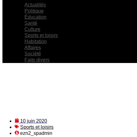
Actualités
Politique
Éducation
Santé
Culture
Sports et loisirs
Habitation
Affaires
Société
Faits divers
10 juin 2020
Sports et loisirs
ezn2_spadmin