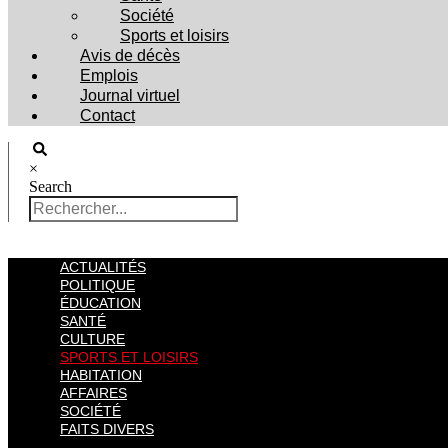
Société
Sports et loisirs
Avis de décès
Emplois
Journal virtuel
Contact
×
Search
ACTUALITÉS
POLITIQUE
ÉDUCATION
SANTÉ
CULTURE
SPORTS ET LOISIRS
HABITATION
AFFAIRES
SOCIÉTÉ
FAITS DIVERS