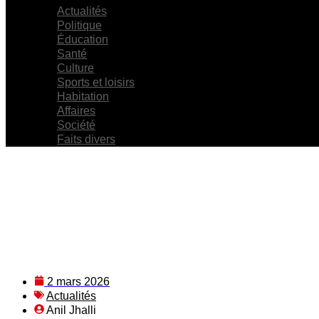
Actualités
Politique
Éducation
Santé
Culture
Sports et loisirs
Habitation
Affaires
Société
Faits divers
2 mars 2026
Actualités
Anil Jhalli