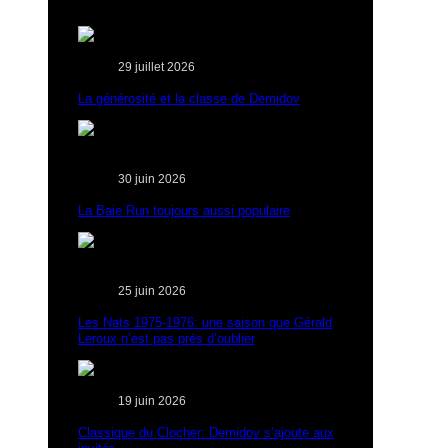
29 juillet 2026
La générosité et la classe de Demidov
30 juin 2026
La Baie Run toujours aussi populaire
25 juin 2026
Les Nats 1975-1976: une saison que Gérald
Leroux n’est pas près d’oublier
19 juin 2026
Classique du Clocher: Demidov s’ajoute aux