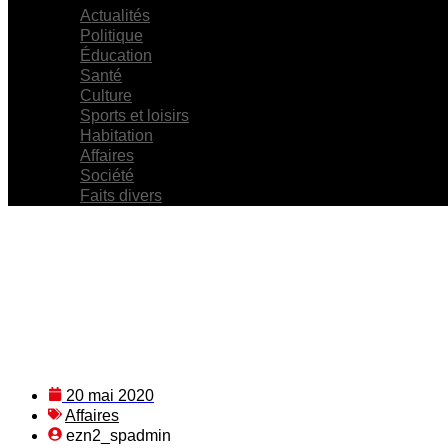
Actualités
Politique
Éducation
Santé
Culture
Sports et loisirs
Habitation
Affaires
Société
Faits divers
20 mai 2020
Affaires
ezn2_spadmin