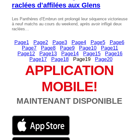
raclées d’affilées aux Glens
Les Panthères d’Embrun ont prolongé leur séquence victorieuse
à neuf matchs au cours du weekend, après avoir infligé deux
raclées…
Page
1
Page
2
Page
3
Page
4
Page
5
Page
6
Page
7
Page
8
Page
9
Page
10
Page
11
Page
12
Page
13
Page
14
Page
15
Page
16
Page
17
Page
18
Page
19
Page
20
APPLICATION
MOBILE!
MAINTENANT DISPONIBLE