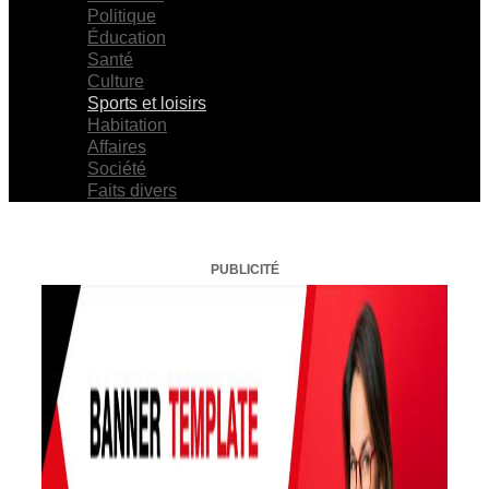
Politique
Éducation
Santé
Culture
Sports et loisirs
Habitation
Affaires
Société
Faits divers
PUBLICITÉ