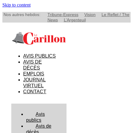
Skip to content
Nos autres hebdos:
Tribune-Express
Vision
Le Reflet / The
News
L’Argenteuil
AVIS PUBLICS
AVIS DE
DÉCÈS
EMPLOIS
JOURNAL
VIRTUEL
CONTACT
Avis
publics
Avis de
décès