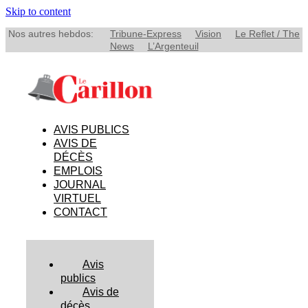
Skip to content
Nos autres hebdos:
Tribune-Express
Vision
Le Reflet / The
News
L’Argenteuil
AVIS PUBLICS
AVIS DE
DÉCÈS
EMPLOIS
JOURNAL
VIRTUEL
CONTACT
Avis
publics
Avis de
décès