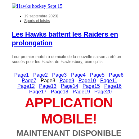
19 septembre 2023
Sports et loisirs
Les Hawks battent les Raiders en
prolongation
Leur premier match à domicile de la nouvelle saison a été un
succès pour les Hawks de Hawkesbury, bien qu’ils…
Page
1
Page
2
Page
3
Page
4
Page
5
Page
6
Page
7
Page
8
Page
9
Page
10
Page
11
Page
12
Page
13
Page
14
Page
15
Page
16
Page
17
Page
18
Page
19
Page
20
APPLICATION
MOBILE!
MAINTENANT DISPONIBLE